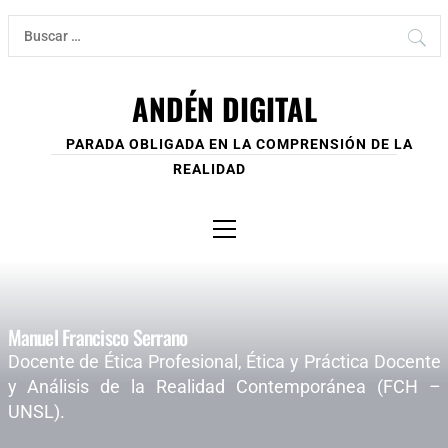
Ir
Buscar:
al
contenido
ANDÉN DIGITAL
PARADA OBLIGADA EN LA COMPRENSIÓN DE LA
REALIDAD
Menú
principal
Manuel Francisco Serrano
Docente de Ética Profesional, Ética y Práctica Docente
y Análisis de la Realidad Contemporánea (FCH –
UNSL).