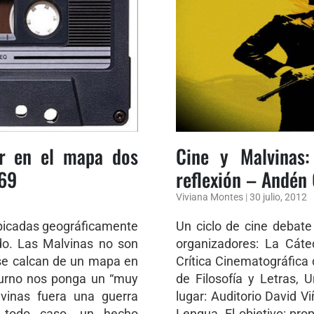
ar en el mapa dos
Cine y Malvinas
 69
reflexión – Andén
Viviana Montes
|
30 julio, 2012
ubicadas geográficamente
Un ciclo de cine debate 
o. Las Malvinas no son
organizadores: La Cáte
 se calcan de un mapa en
Crítica Cinematográfica 
turno nos ponga un “muy
de Filosofía y Letras, 
lvinas fuera una guerra
lugar: Auditorio David V
 todo caso, un hecho
Lengua. El objetivo: prop