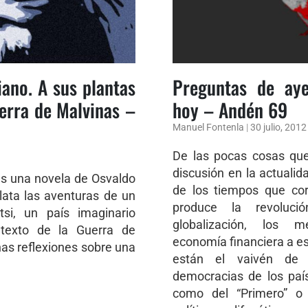
iano. A sus plantas
Preguntas de ay
uerra de Malvinas –
hoy – Andén 69
Manuel Fontenla
|
30 julio, 2012
De las pocas cosas qu
discusión en la actualida
es una novela de Osvaldo
de los tiempos que cor
lata las aventuras de un
produce la revolució
si, un país imaginario
globalización, los m
ntexto de la Guerra de
economía financiera a es
nas reflexiones sobre una
están el vaivén de 
democracias de los paí
como del “Primero” o 