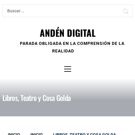
Ir
Buscar:
al
contenido
ANDÉN DIGITAL
PARADA OBLIGADA EN LA COMPRENSIÓN DE LA
REALIDAD
Menú
principal
Libros, Teatro y Cosa Golda
INICIO
INICIO
LIBROS, TEATRO Y COSA GOLDA