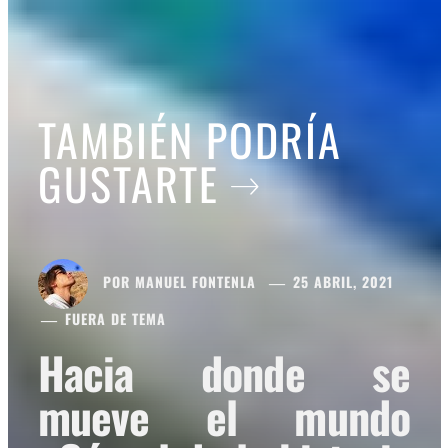
TAMBIÉN PODRÍA
GUSTARTE
POR
MANUEL FONTENLA
25 ABRIL, 2021
FUERA DE TEMA
Hacia donde se
mueve el mundo