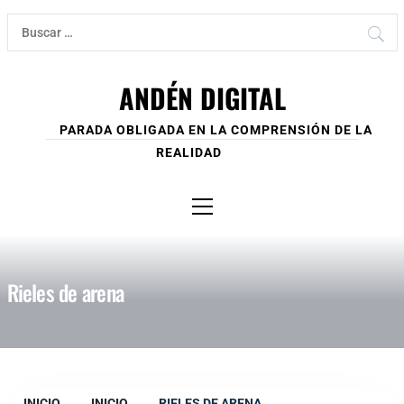
Ir
Buscar:
al
contenido
ANDÉN DIGITAL
PARADA OBLIGADA EN LA COMPRENSIÓN DE LA
REALIDAD
Menú
principal
Rieles de arena
INICIO
INICIO
RIELES DE ARENA