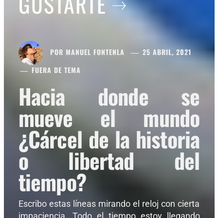
GUSTARTE
POR
MANUEL FONTENLA
25 ABRIL, 2021
FUERA DE TEMA
Hacia donde se
mueve el mundo
¿Cárcel de la historia
o libertad del
tiempo?
Escribo estas líneas mirando el reloj con cierta
impaciencia. Todo el tiempo estoy llegando