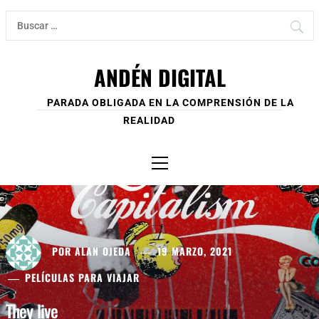
Ir
Buscar:
al
contenido
ANDÉN DIGITAL
PARADA OBLIGADA EN LA COMPRENSIÓN DE LA
REALIDAD
Menú
principal
POR
ALAN OJEDA
19 MARZO, 2021
PELÍCULAS PARA VIAJAR
They live