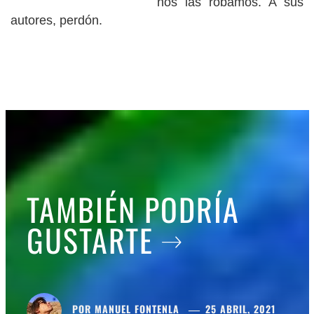
nos las robamos.
A sus
autores, perdón.
TAMBIÉN PODRÍA
GUSTARTE
POR
MANUEL FONTENLA
25 ABRIL, 2021