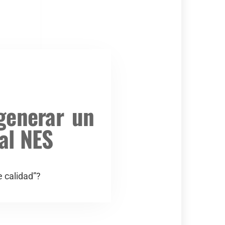
 generar un
al NES
e calidad”?