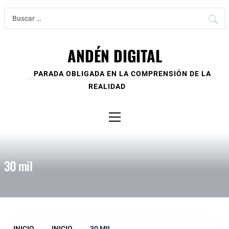
Ir
Buscar:
al
contenido
ANDÉN DIGITAL
PARADA OBLIGADA EN LA COMPRENSIÓN DE LA
REALIDAD
Menú
principal
30 mil
INICIO
INICIO
30 MIL