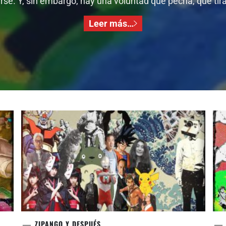
se. Y, sin embargo, hay una voluntad que pecha, que tira,
Leer más…
ZIPANGO Y DESPUÉS