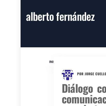
alberto fernández
INICIO
INICIO
ALBERTO FE
POR
JORGE CUELL
Diálogo c
comunicac