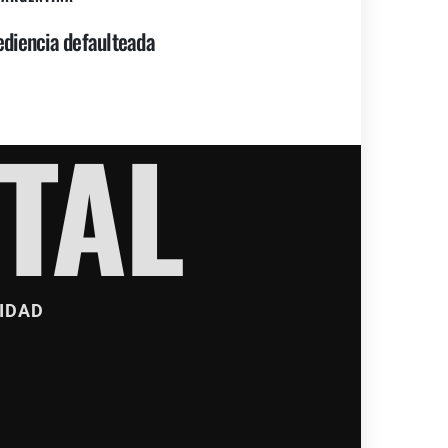
diencia defaulteada
TAL
IDAD