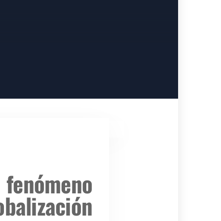
l fenómeno
balización