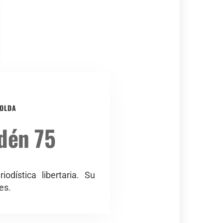
GOLDA
ndén 75
dística libertaria. Su
es.