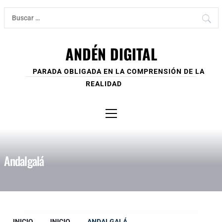
Ir
Buscar:
al
contenido
ANDÉN DIGITAL
PARADA OBLIGADA EN LA COMPRENSIÓN DE LA
REALIDAD
Menú
principal
Andalgalá
INICIO
INICIO
ANDALGALÁ