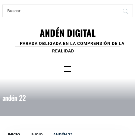
Ir
Buscar:
al
contenido
ANDÉN DIGITAL
PARADA OBLIGADA EN LA COMPRENSIÓN DE LA
REALIDAD
Menú
principal
andén 22
INICIO
INICIO
ANDÉN 22