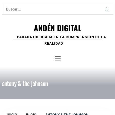
Ir
Buscar:
al
contenido
ANDÉN DIGITAL
PARADA OBLIGADA EN LA COMPRENSIÓN DE LA
REALIDAD
Menú
principal
antony & the johnson
INICIO
INICIO
ANTONY & THE JOHNSON