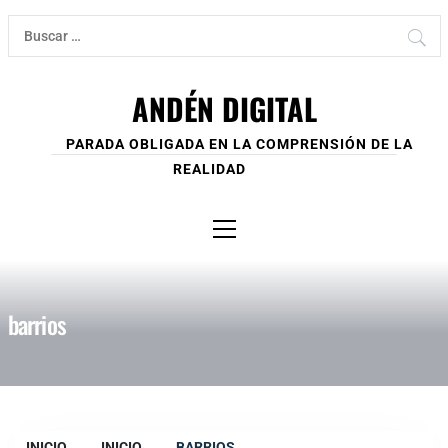
Ir
Buscar:
al
contenido
ANDÉN DIGITAL
PARADA OBLIGADA EN LA COMPRENSIÓN DE LA
REALIDAD
Menú
principal
barrios
INICIO
INICIO
BARRIOS