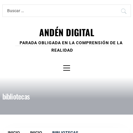
Ir
Buscar:
al
contenido
ANDÉN DIGITAL
PARADA OBLIGADA EN LA COMPRENSIÓN DE LA
REALIDAD
Menú
principal
bibliotecas
INICIO
INICIO
BIBLIOTECAS