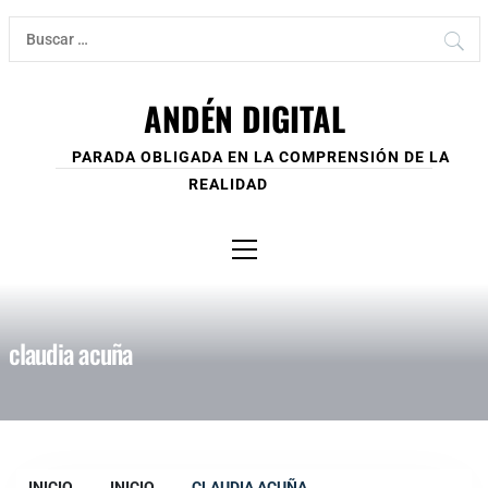
Ir
Buscar:
al
contenido
ANDÉN DIGITAL
PARADA OBLIGADA EN LA COMPRENSIÓN DE LA
REALIDAD
Menú
principal
claudia acuña
INICIO
INICIO
CLAUDIA ACUÑA