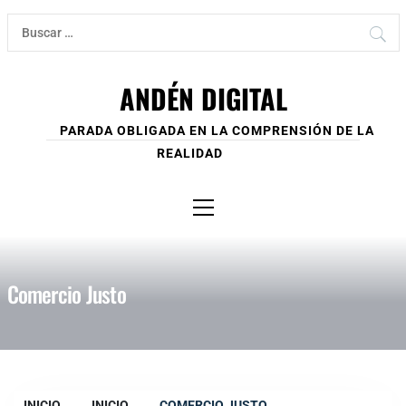
Ir
Buscar:
al
contenido
ANDÉN DIGITAL
PARADA OBLIGADA EN LA COMPRENSIÓN DE LA
REALIDAD
Menú
principal
Comercio Justo
INICIO
INICIO
COMERCIO JUSTO