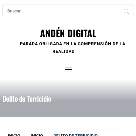
Ir
Buscar:
al
contenido
ANDÉN DIGITAL
PARADA OBLIGADA EN LA COMPRENSIÓN DE LA
REALIDAD
Menú
principal
Delito de Terricidio
INICIO
INICIO
DELITO DE TERRICIDIO