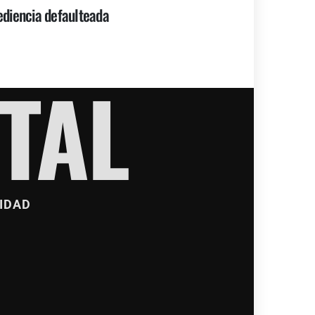
diencia defaulteada
TAL
IDAD