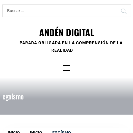
Ir
Buscar:
al
contenido
ANDÉN DIGITAL
PARADA OBLIGADA EN LA COMPRENSIÓN DE LA
REALIDAD
Menú
principal
egoísmo
INICIO
INICIO
EGOÍSMO