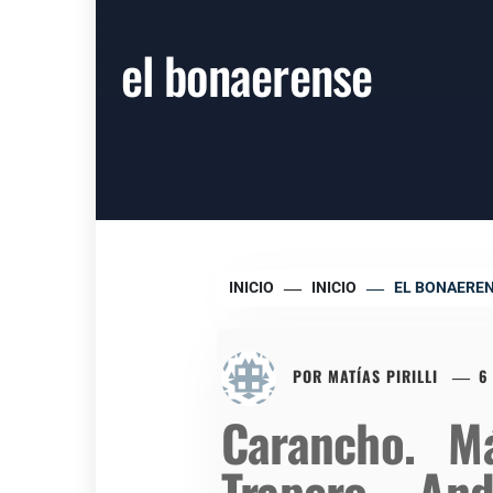
el bonaerense
INICIO
INICIO
EL BONAERE
POR
MATÍAS PIRILLI
6
Carancho. M
Trapero – An