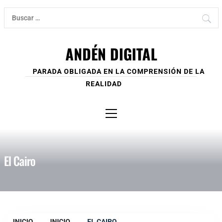
Ir
Buscar:
al
contenido
ANDÉN DIGITAL
PARADA OBLIGADA EN LA COMPRENSIÓN DE LA
REALIDAD
Menú
principal
El Cairo
INICIO
INICIO
EL CAIRO