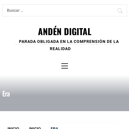
Ir
Buscar:
al
contenido
ANDÉN DIGITAL
PARADA OBLIGADA EN LA COMPRENSIÓN DE LA
REALIDAD
Menú
principal
Era
INICIO
INICIO
ERA