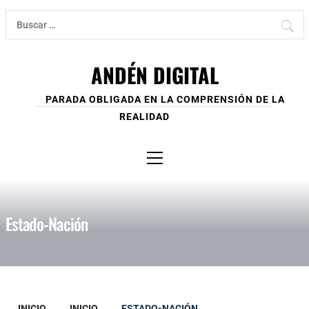
Ir
Buscar:
al
contenido
ANDÉN DIGITAL
PARADA OBLIGADA EN LA COMPRENSIÓN DE LA
REALIDAD
Menú
principal
Estado-Nación
INICIO
INICIO
ESTADO-NACIÓN