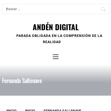
Ir
Buscar:
al
contenido
ANDÉN DIGITAL
PARADA OBLIGADA EN LA COMPRENSIÓN DE LA
REALIDAD
Menú
principal
Fernanda Sallenave
INICIO
INICIO
FERNANDA SALLENAVE