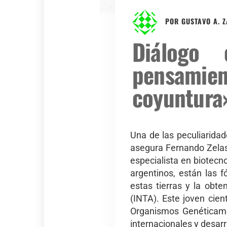
POR
GUSTAVO A. 
Diálogo
pensamie
coyuntura
Una de las peculiaridad
asegura Fernando Zelasc
especialista en biotecn
argentinos, están las 
estas tierras y la obte
(INTA). Este joven cien
Organismos Genéticamen
internacionales y desar