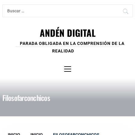
Ir
Buscar:
al
contenido
ANDÉN DIGITAL
PARADA OBLIGADA EN LA COMPRENSIÓN DE LA
REALIDAD
Menú
principal
Filosofarconchicos
INICIO
INICIO
FILOSOFARCONCHICOS