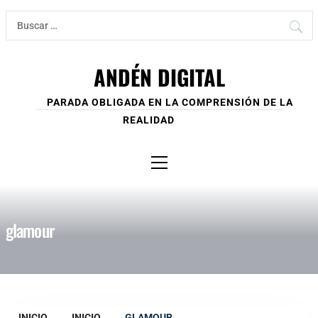
Ir
Buscar:
al
contenido
ANDÉN DIGITAL
PARADA OBLIGADA EN LA COMPRENSIÓN DE LA
REALIDAD
Menú
principal
glamour
INICIO
INICIO
GLAMOUR