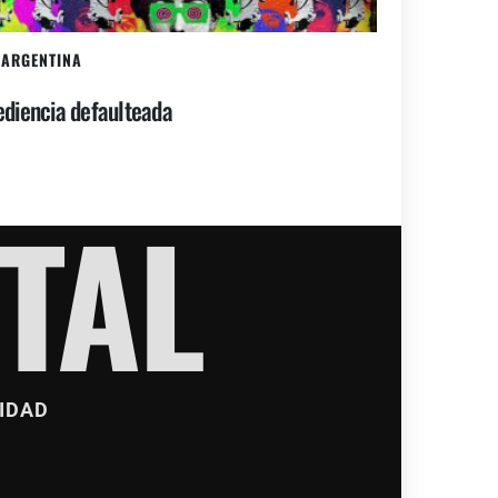
ARGENTINA
diencia defaulteada
TAL
IDAD