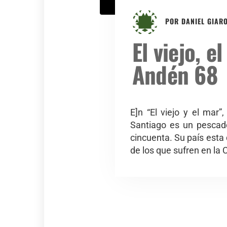
POR
DANIEL GIAR
El viejo, e
Andén 68
E]n “El viejo y el mar
Santiago es un pescado
cincuenta. Su país esta
de los que sufren en la 