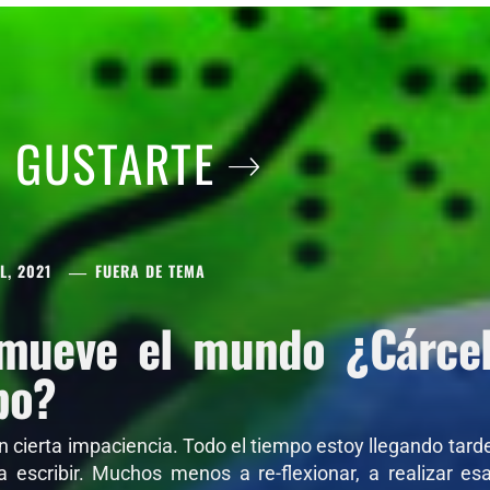
A GUSTARTE
L, 2021
FUERA DE TEMA
mueve el mundo ¿Cárcel 
po?
on cierta impaciencia. Todo el tiempo estoy llegando tar
 a escribir. Muchos menos a re-flexionar, a realizar e