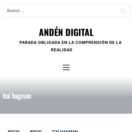
Ir
Buscar:
al
contenido
ANDÉN DIGITAL
PARADA OBLIGADA EN LA COMPRENSIÓN DE LA
REALIDAD
Menú
principal
itaí hagman
INICIO
INICIO
ITAÍ HAGMAN