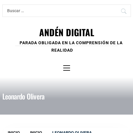
Ir
Buscar:
al
contenido
ANDÉN DIGITAL
PARADA OBLIGADA EN LA COMPRENSIÓN DE LA
REALIDAD
Menú
principal
Leonardo Olivera
INICIO
INICIO
LEONARDO OLIVERA