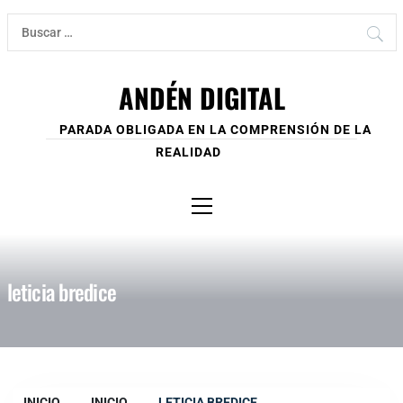
Ir
Buscar:
al
contenido
ANDÉN DIGITAL
PARADA OBLIGADA EN LA COMPRENSIÓN DE LA
REALIDAD
Menú
principal
leticia bredice
INICIO
INICIO
LETICIA BREDICE