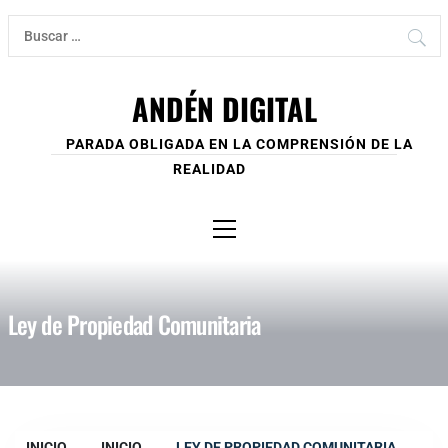
Ir
Buscar:
al
contenido
ANDÉN DIGITAL
PARADA OBLIGADA EN LA COMPRENSIÓN DE LA
REALIDAD
Menú
principal
Ley de Propiedad Comunitaria
INICIO
INICIO
LEY DE PROPIEDAD COMUNITARIA