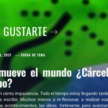
A GUSTARTE
L, 2021
FUERA DE TEMA
mueve el mundo ¿Cárcel 
po?
on cierta impaciencia. Todo el tiempo estoy llegando tar
 a escribir. Muchos menos a re-flexionar, a realizar e
os acontecimientos, las ideas. Detenerse, para avanza