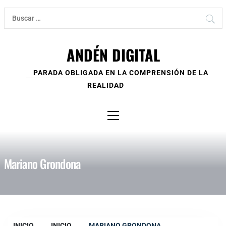
Ir
Buscar:
al
contenido
ANDÉN DIGITAL
PARADA OBLIGADA EN LA COMPRENSIÓN DE LA
REALIDAD
Menú
principal
Mariano Grondona
INICIO
INICIO
MARIANO GRONDONA