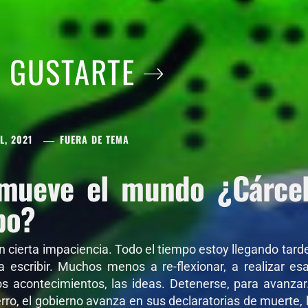
A GUSTARTE
L, 2021
FUERA DE TEMA
mueve el mundo ¿Cárcel 
po?
on cierta impaciencia. Todo el tiempo estoy llegando tar
 a escribir. Muchos menos a re-flexionar, a realizar e
os acontecimientos, las ideas. Detenerse, para avanza
ro, el gobierno avanza en sus declaratorias de muerte, l