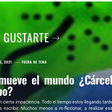
A GUSTARTE
L, 2021
FUERA DE TEMA
mueve el mundo ¿Cárcel 
po?
on cierta impaciencia. Todo el tiempo estoy llegando tar
 a escribir. Muchos menos a re-flexionar, a realizar e