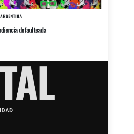
ARGENTINA
diencia defaulteada
TAL
IDAD