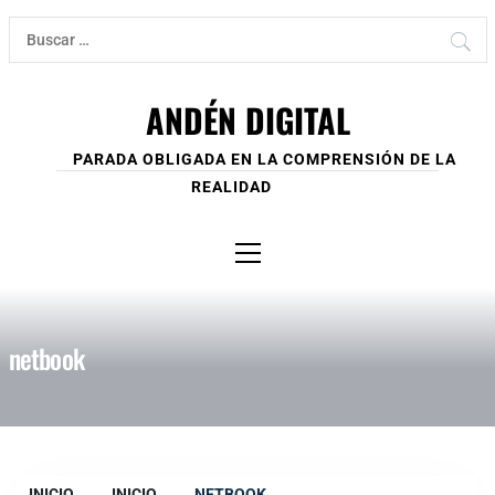
Ir
Buscar:
al
contenido
ANDÉN DIGITAL
PARADA OBLIGADA EN LA COMPRENSIÓN DE LA
REALIDAD
Menú
principal
netbook
INICIO
INICIO
NETBOOK