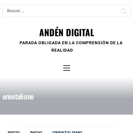
Ir
Buscar:
al
contenido
ANDÉN DIGITAL
PARADA OBLIGADA EN LA COMPRENSIÓN DE LA
REALIDAD
Menú
principal
orientalismo
INICIO
INICIO
ORIENTALISMO