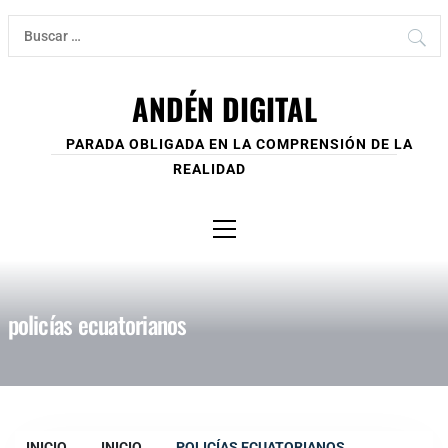
Ir
Buscar:
al
contenido
ANDÉN DIGITAL
PARADA OBLIGADA EN LA COMPRENSIÓN DE LA
REALIDAD
Menú
principal
policías ecuatorianos
INICIO
INICIO
POLICÍAS ECUATORIANOS