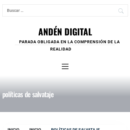
Ir
Buscar:
al
contenido
ANDÉN DIGITAL
PARADA OBLIGADA EN LA COMPRENSIÓN DE LA
REALIDAD
Menú
principal
políticas de salvataje
INICIO
INICIO
POLÍTICAS DE SALVATAJE