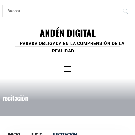
Ir
Buscar:
al
contenido
ANDÉN DIGITAL
PARADA OBLIGADA EN LA COMPRENSIÓN DE LA
REALIDAD
Menú
principal
recitación
INICIO
INICIO
RECITACIÓN