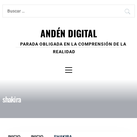
Ir
Buscar:
al
contenido
ANDÉN DIGITAL
PARADA OBLIGADA EN LA COMPRENSIÓN DE LA
REALIDAD
Menú
principal
shakira
INICIO
INICIO
SHAKIRA