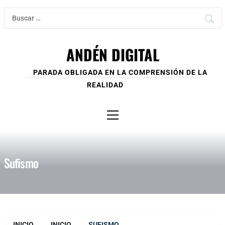
Ir
Buscar:
al
contenido
ANDÉN DIGITAL
PARADA OBLIGADA EN LA COMPRENSIÓN DE LA
REALIDAD
Menú
principal
Sufismo
INICIO
INICIO
SUFISMO