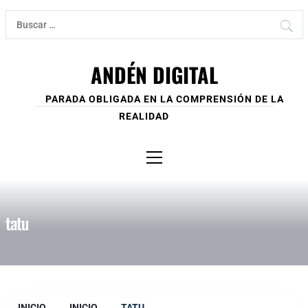
Ir
Buscar:
al
contenido
ANDÉN DIGITAL
PARADA OBLIGADA EN LA COMPRENSIÓN DE LA
REALIDAD
Menú
principal
tatu
INICIO
INICIO
TATU