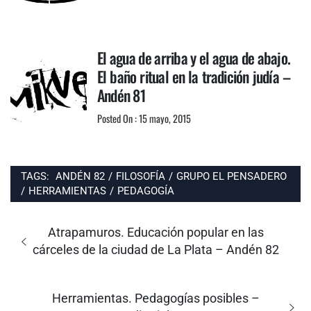
El agua de arriba y el agua de abajo.
El baño ritual en la tradición judía –
Andén 81
Posted On : 15 mayo, 2015
TAGS:
ANDÉN 82
/
FILOSOFÍA
/
GRUPO EL PENSADERO
/
HERRAMIENTAS
/
PEDAGOGÍA
Navegación
de
Entrada
Atrapamuros. Educación popular en las
entradas
anterior:
cárceles de la ciudad de La Plata – Andén 82
Entrada
Herramientas. Pedagogías posibles –