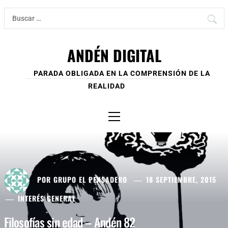
Ir
Buscar:
al
contenido
ANDÉN DIGITAL
PARADA OBLIGADA EN LA COMPRENSIÓN DE LA
REALIDAD
Menú
principal
POR
GRUPO EL PENSADERO
18 SEPTIEMBRE, 2015
INTERÉS GENERAL
Filosofías sin edad – Andén 82