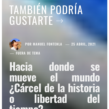
TAMBIÉN PODRÍA
GUSTARTE
POR
MANUEL FONTENLA
25 ABRIL, 2021
FUERA DE TEMA
Hacia donde se
mueve el mundo
¿Cárcel de la historia
o libertad del
tiempo?