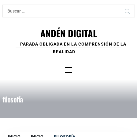
Ir
Buscar:
al
contenido
ANDÉN DIGITAL
PARADA OBLIGADA EN LA COMPRENSIÓN DE LA
REALIDAD
Menú
principal
filosofía
INICIO
INICIO
FILOSOFÍA