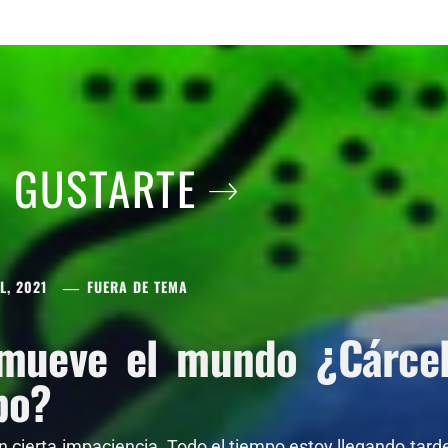
A GUSTARTE
L, 2021
FUERA DE TEMA
mueve el mundo ¿Cárcel 
po?
on cierta impaciencia. Todo el tiempo estoy llegando tar