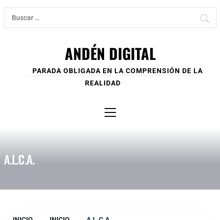
Ir
Buscar:
al
contenido
ANDÉN DIGITAL
PARADA OBLIGADA EN LA COMPRENSIÓN DE LA
REALIDAD
Menú
principal
A.L.C.A.
INICIO
INICIO
A.L.C.A.