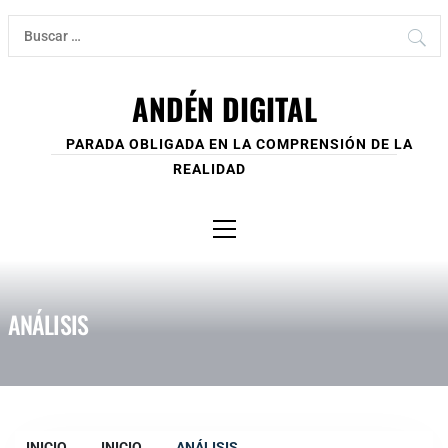
Ir
Buscar:
al
contenido
ANDÉN DIGITAL
PARADA OBLIGADA EN LA COMPRENSIÓN DE LA
REALIDAD
Menú
principal
ANÁLISIS
INICIO
INICIO
ANÁLISIS